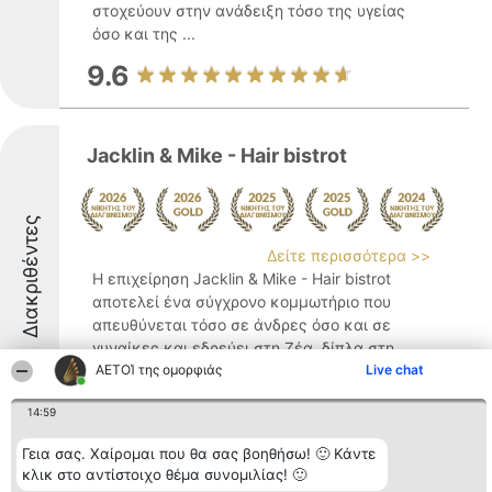
στοχεύουν στην ανάδειξη τόσο της υγείας
όσο και της ...
9.6
Jacklin & Mike - Hair bistrot
Διακριθέντες
Δείτε περισσότερα >>
Η επιχείρηση Jacklin & Mike - Hair bistrot
αποτελεί ένα σύγχρονο κομμωτήριο που
απευθύνεται τόσο σε άνδρες όσο και σε
γυναίκες και εδρεύει στη Ζέα, δίπλα στη
θάλασσα της Πειραϊκής Ριβιέρας. Η
ΑΕΤΟΊ της ομορφιάς
Live chat
ιστορία της ξεκινά το 1993 με την
14:59
ονομασία "JACKLIN ...
9.6
Γεια σας. Χαίρομαι που θα σας βοηθήσω! 🙂 Κάντε
κλικ στο αντίστοιχο θέμα συνομιλίας! 🙂