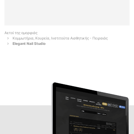
Αετοί της ομορφιάς
Κομμωτήρια, Κουρεία, Ινστιτούτα Αισθητικής - Πειραιάς
Elegant Nail Studio