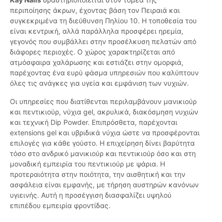
περιποίησης άκρων, έχοντας βάση τον Πειραιά και
συγκεκριμένα τη διεύθυνση Πηλίου 10. Η τοποθεσία του
είναι κεντρική, αλλά παράλληλα προσφέρει ηρεμία,
γεγονός που συμβάλλει στην προσέλκυση πελατών από
διάφορες περιοχές. Ο χώρος χαρακτηρίζεται από
ατμόσφαιρα χαλάρωσης και εστιάζει στην ομορφιά,
παρέχοντας ένα ευρύ φάσμα υπηρεσιών που καλύπτουν
όλες τις ανάγκες για υγεία και εμφάνιση των νυχιών.
Οι υπηρεσίες που διατίθενται περιλαμβάνουν μανικιούρ
και πεντικιούρ, νύχια gel, ακρυλικά, διακόσμηση νυχιών
και τεχνική Dip Powder. Επιπρόσθετα, παρέχονται
extensions gel και υβριδικά νύχια ώστε να προσφέρονται
επιλογές για κάθε γούστο. Η επιχείρηση δίνει βαρύτητα
τόσο στο ανδρικό μανικιούρ και πεντικιούρ όσο και στη
μοναδική εμπειρία του πεντικιούρ με ψάρια. Η
προτεραιότητα στην ποιότητα, την αισθητική και την
ασφάλεια είναι εμφανής, με τήρηση αυστηρών κανόνων
υγιεινής. Αυτή η προσέγγιση διασφαλίζει υψηλού
επιπέδου εμπειρία φροντίδας.