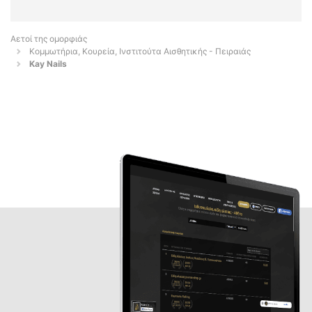
Αετοί της ομορφιάς
Κομμωτήρια, Κουρεία, Ινστιτούτα Αισθητικής - Πειραιάς
Kay Nails