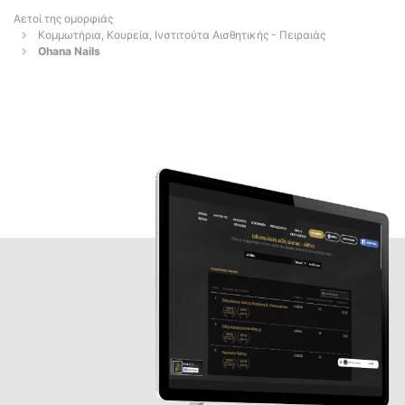
Αετοί της ομορφιάς
Κομμωτήρια, Κουρεία, Ινστιτούτα Αισθητικής - Πειραιάς
Ohana Nails