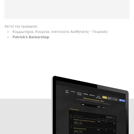
Αετοί της ομορφιάς
Κομμωτήρια, Κουρεία, Ινστιτούτα Αισθητικής - Πειραιάς
Patrick’s Barbershop