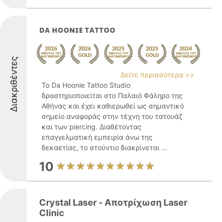
ᴅᴀ ʜᴏᴏɴɪᴇ ᴛᴀᴛᴛᴏᴏ
Διακριθέντες
Δείτε περισσότερα >>
Το Da Hoonie Tattoo Studio
δραστηριοποιείται στο Παλαιό Φάληρο της
Αθήνας και έχει καθιερωθεί ως σημαντικό
σημείο αναφοράς στην τέχνη του τατουάζ
και των piercing. Διαθέτοντας
επαγγελματική εμπειρία άνω της
δεκαετίας, το στούντιο διακρίνεται ...
10
Crystal Laser - Αποτρίχωση Laser
Clinic