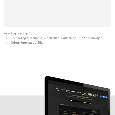
Αετοί της ομορφιάς
Κομμωτήρια, Κουρεία, Ινστιτούτα Αισθητικής - Παλαιό Φάληρο
Odeur Άρωμα by Silia