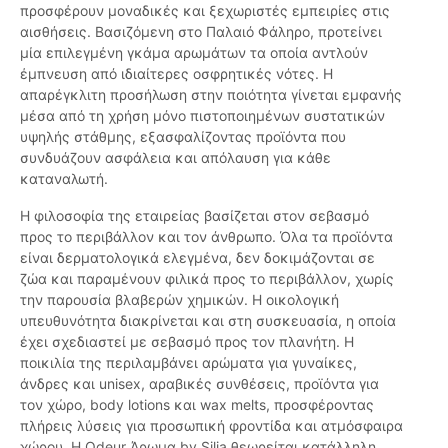
προσφέρουν μοναδικές και ξεχωριστές εμπειρίες στις
αισθήσεις. Βασιζόμενη στο Παλαιό Φάληρο, προτείνει
μία επιλεγμένη γκάμα αρωμάτων τα οποία αντλούν
έμπνευση από ιδιαίτερες οσφρητικές νότες. Η
απαρέγκλιτη προσήλωση στην ποιότητα γίνεται εμφανής
μέσα από τη χρήση μόνο πιστοποιημένων συστατικών
υψηλής στάθμης, εξασφαλίζοντας προϊόντα που
συνδυάζουν ασφάλεια και απόλαυση για κάθε
καταναλωτή.
Η φιλοσοφία της εταιρείας βασίζεται στον σεβασμό
προς το περιβάλλον και τον άνθρωπο. Όλα τα προϊόντα
είναι δερματολογικά ελεγμένα, δεν δοκιμάζονται σε
ζώα και παραμένουν φιλικά προς το περιβάλλον, χωρίς
την παρουσία βλαβερών χημικών. Η οικολογική
υπευθυνότητα διακρίνεται και στη συσκευασία, η οποία
έχει σχεδιαστεί με σεβασμό προς τον πλανήτη. Η
ποικιλία της περιλαμβάνει αρώματα για γυναίκες,
άνδρες και unisex, αραβικές συνθέσεις, προϊόντα για
τον χώρο, body lotions και wax melts, προσφέροντας
πλήρεις λύσεις για προσωπική φροντίδα και ατμόσφαιρα
χώρου. Η Odeur Άρωμα by Silia θεωρείται κατάλληλη