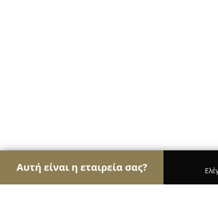
Αυτή είναι η εταιρεία σας?
Ελέ
Αετοί της ομορφιάς
Κομμωτήρια, Κουρεία, Ινστ