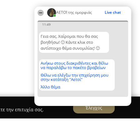
ΑΕΤΟΊ της ομορφιάς
Live chat
11:49
Γεια σας. Χαίρομαι που θα σας
βοηθήσω! 🙂 Κάντε κλικ στο
αντίστοιχο θέμα συνομιλίας! 🙂
Ανήκω στους διακριθέντες και θέλω
να παραλάβω το πακέτο βραβείων
Θέλω να ελέγξω την επιχείρηση μου
στην κατάταξη "Αετοί"
Άλλο θέμα
Έλεγχος
τε την επιτυχία σας.