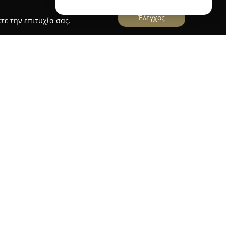
Έλεγχος
τε την επιτυχία σας.
υργεί ως ένας μοντέρνος χώρος ομορφιάς στην
 στη Λεωφόρο Αμφιθέας 24. Εστιάζει στην
ιών κομμωτικής υψηλής αισθητικής,
 όσο και σε άνδρες και παιδιά. Η κομμωτική
ική φροντίδα, δίνοντας έμφαση στη δημιουργία
 χτενισμάτων και βαφών.
ει τη δυνατότητα στους πελάτες να βρουν το
ν επαγγελματιών του Silk Hair ακούει προσεκτικά
προτείνοντας επιλογές που αναδεικνύουν την