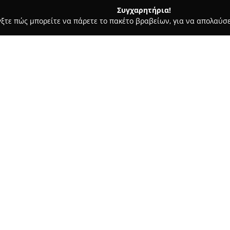
Συγχαρητήρια!
γξτε πώς μπορείτε να πάρετε το πακέτο βραβείων, για να απολαύσε
ιτούτα Αισθητικής - Παλαιό Φάληρο
Κομμωτήριο Silk Hair
Σχετικά με την εταιρεία:
Το
κομμωτήριο Silk Hair
λειτο
περιοχή του Παλαιού Φαλήρου,
παροχή ολοκληρωμένων υπηρεσ
απευθυνόμενο τόσο σε γυναίκες
τέχνη συνδυάζεται με προσωπ
εξατομικευμένων κουρεμάτων,
Ο λιτός και φιλικός χώρος δίν
ιδανικό τους στυλ. Η ομάδα τω
τις ανάγκες των επισκεπτών, 