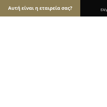
Αυτή είναι η εταιρεία σας?
Ελέ
Αετοί της ομορφιάς
Κομμωτήρια, Κουρεία, Ινστ
Κομμωτήριο Silk Hair
9.8
(170)
Παλαιό Φάληρο, Λεωφ. Αμφιθέας 24 Τ
Εμφάνιση αριθμού τηλεφώνου