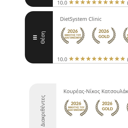
10.0
DietSystem Clinic
Θέση
III
10.0
Κουρέας-Νίκος Κατσουλά
Διακριθέντες