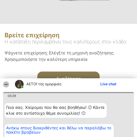
Βρείτε επιχείρηση
Η κατάταξη περιλαμβάνει τους καλύτερους στον κλάδο
Ψάχνετε επιχείρηση; Ελέγξτε τη μηχανή αναζήτησης.
Χρησιμοποιήστε την καλύτερη υπηρεσία
Αναζήτηση
ΑΕΤΟΊ της ομορφιάς
Live chat
03:29
Γεια σας. Χαίρομαι που θα σας βοηθήσω! 🙂 Κάντε
κλικ στο αντίστοιχο θέμα συνομιλίας! 🙂
Διοργανωτής της
Κατάταξη
Επικοινωνία
Ανήκω στους διακριθέντες και θέλω να παραλάβω το
κατάταξης
Διακριθέντες
Επικοινωνία
πακέτο βραβείων
BEAUTIFUL COMPANY
Λίστα όλων
Μονοπρόσωπη ΙΚΕ