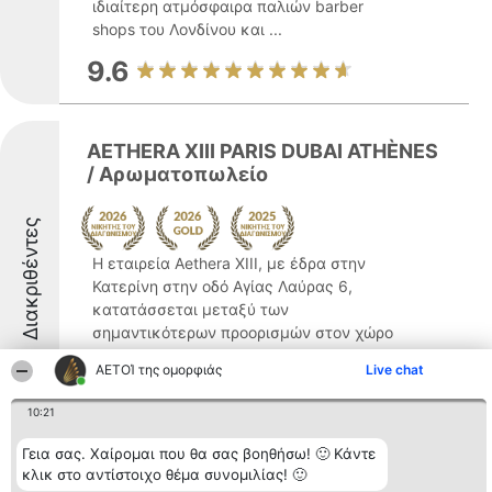
ιδιαίτερη ατμόσφαιρα παλιών barber
shops του Λονδίνου και ...
9.6
AETHERA XIII PARIS DUBAI ATHÈNES
/ Αρωματοπωλείο
Διακριθέντες
Η εταιρεία Aethera XIII, με έδρα στην
Κατερίνη στην οδό Αγίας Λαύρας 6,
κατατάσσεται μεταξύ των
σημαντικότερων προορισμών στον χώρο
της αρωματοποιίας στην Ελλάδα,
ΑΕΤΟΊ της ομορφιάς
Live chat
προσφέροντας μία εκτενή γκάμα
προϊόντων ομορφιάς. Η επιχείρηση
10:21
αξιοποιεί εξαιρετικής ...
Γεια σας. Χαίρομαι που θα σας βοηθήσω! 🙂 Κάντε
10
κλικ στο αντίστοιχο θέμα συνομιλίας! 🙂