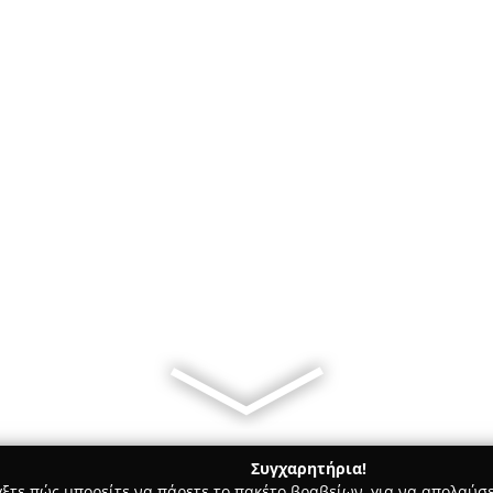
Συγχαρητήρια!
γξτε πώς μπορείτε να πάρετε το πακέτο βραβείων, για να απολαύσε