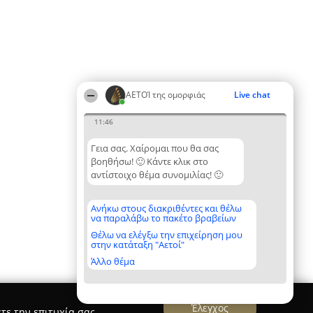
ΑΕΤΟΊ της ομορφιάς
Live chat
11:46
Γεια σας. Χαίρομαι που θα σας
βοηθήσω! 🙂 Κάντε κλικ στο
αντίστοιχο θέμα συνομιλίας! 🙂
Ανήκω στους διακριθέντες και θέλω
να παραλάβω το πακέτο βραβείων
Θέλω να ελέγξω την επιχείρηση μου
στην κατάταξη "Αετοί"
Άλλο θέμα
Έλεγχος
τε την επιτυχία σας.