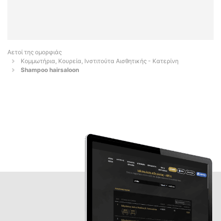
Αετοί της ομορφιάς
Κομμωτήρια, Κουρεία, Ινστιτούτα Αισθητικής - Κατερίνη
Shampoo hairsaloon