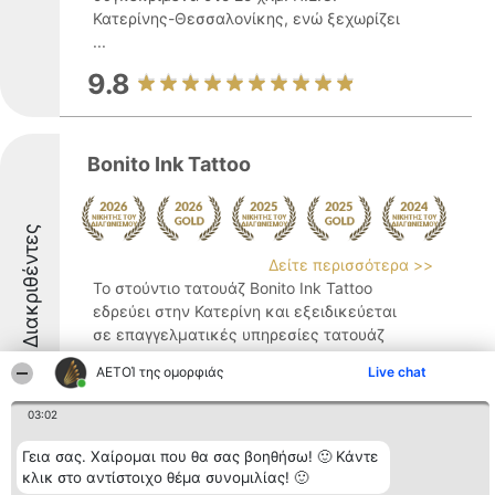
Κατερίνης-Θεσσαλονίκης, ενώ ξεχωρίζει
...
9.8
Bonito Ink Tattoo
Διακριθέντες
Δείτε περισσότερα >>
Το στούντιο τατουάζ Bonito Ink Tattoo
εδρεύει στην Κατερίνη και εξειδικεύεται
σε επαγγελματικές υπηρεσίες τατουάζ
και piercing. Ξεχωρίζει για την υψηλή
ΑΕΤΟΊ της ομορφιάς
Live chat
ποιότητα των υπηρεσιών του και για τη
δημιουργία ενός επαγγελματικού αλλά
03:02
ταυτόχρονα φιλικού ...
Γεια σας. Χαίρομαι που θα σας βοηθήσω! 🙂 Κάντε
9.8
κλικ στο αντίστοιχο θέμα συνομιλίας! 🙂