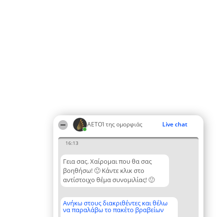
ΑΕΤΟΊ της ομορφιάς
Live chat
16:13
Γεια σας. Χαίρομαι που θα σας
βοηθήσω! 🙂 Κάντε κλικ στο
αντίστοιχο θέμα συνομιλίας! 🙂
Ανήκω στους διακριθέντες και θέλω
να παραλάβω το πακέτο βραβείων