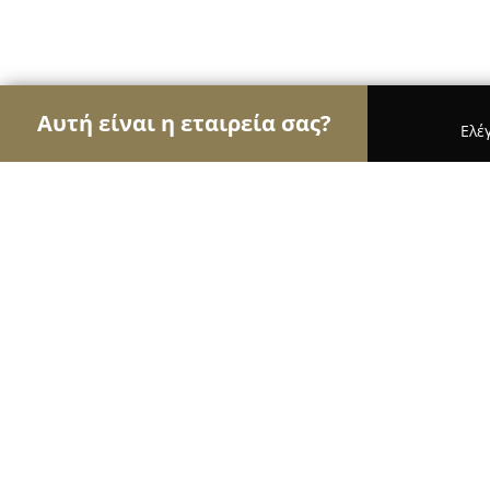
Αυτή είναι η εταιρεία σας?
Ελέ
Αετοί της ομορφιάς
Κομμωτήρια, Κουρεία, Ινστι
Salon DK - Delantoni Kiki
9.1
(29)
Αλεξανδρεια, Θεμιστοκλή Σοφούλη 49