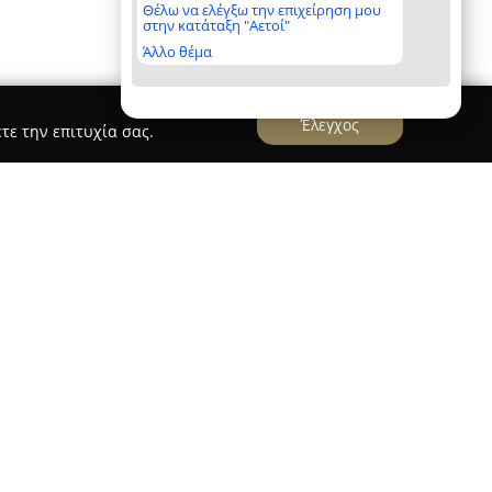
Θέλω να ελέγξω την επιχείρηση μου
στην κατάταξη "Αετοί"
Άλλο θέμα
Έλεγχος
τε την επιτυχία σας.
ntoni Kiki
βρίσκεται στο κέντρο της
τοκλή Σοφούλη 49, και προσφέρει υπηρεσίες
φιάς υψηλής ποιότητας. Η επιχείρηση
η της μοναδικής λάμψης κάθε ατόμου μέσω
ταποκρίνονται στις ιδιαίτερες ανάγκες των