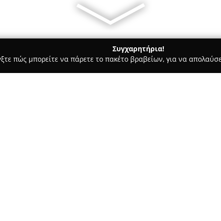
Συγχαρητήρια!
γξτε πώς μπορείτε να πάρετε το πακέτο βραβείων, για να απολαύσε
τούτα Αισθητικής - Αλεξανδρεια
Salon DK - Delantoni Kiki
Σχετικά με την εταιρεία:
Το κομμωτήριο
Salon DK - Dela
Αλεξάνδρειας, στην οδό Θεμισ
περιποίησης μαλλιών και ομορ
επικεντρώνεται στην ανάδειξ
εξειδικευμένων λύσεων που αν
πελατών της.