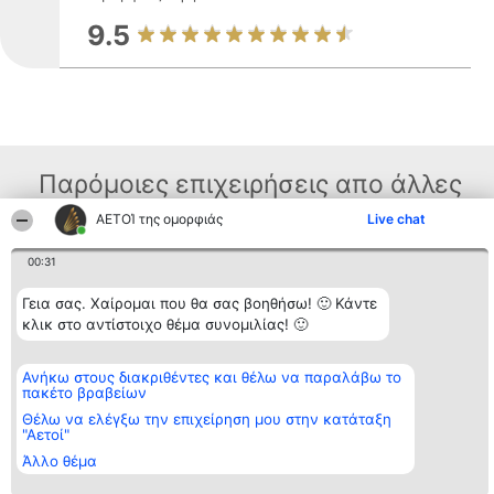
9.5
Παρόμοιες επιχειρήσεις απο άλλες
περιοχές
ΑΕΤΟΊ της ομορφιάς
Live chat
00:31
Διοργανωτής της
Κατάταξη
Επικοινωνία
Γεια σας. Χαίρομαι που θα σας βοηθήσω! 🙂 Κάντε
κατάταξης
Διακριθέντες
Επικοινωνία
κλικ στο αντίστοιχο θέμα συνομιλίας! 🙂
BEAUTIFUL COMPANY
Λίστα όλων
Μονοπρόσωπη ΙΚΕ
των
ΤΗΛ. ΕΠΙΚΟΙΝΩΝΙΑΣ:
διακριθέντων
Ανήκω στους διακριθέντες και θέλω να παραλάβω το
2104128019
Μεθοδολογία
πακέτο βραβείων
email:
Όροι &
aetoi@beautifulcompany.co
προϋποθέσεις
Θέλω να ελέγξω την επιχείρηση μου στην κατάταξη
ΠΟΛΙΤΙΚΗ
"Αετοί"
ΑΠΟΡΡΗΤΟΥ
Άλλο θέμα