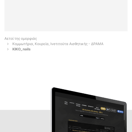
Αετοί της ομορφιάς
Κομμωτήρια, Κουρεία, Ινστιτούτα Αισθητικής - ΔΡΑΜΑ
KIKO_nails