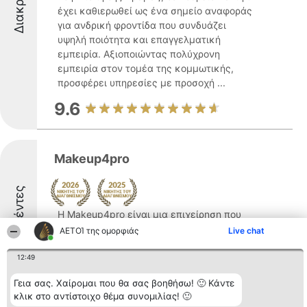
έχει καθιερωθεί ως ένα σημείο αναφοράς
για ανδρική φροντίδα που συνδυάζει
υψηλή ποιότητα και επαγγελματική
εμπειρία. Αξιοποιώντας πολύχρονη
εμπειρία στον τομέα της κομμωτικής,
προσφέρει υπηρεσίες με προσοχή ...
9.6
Makeup4pro
Διακριθέντες
Η Makeup4pro είναι μια επιχείρηση που
δραστηριοποιείται στον τομέα της
ΑΕΤΟΊ της ομορφιάς
Live chat
ομορφιάς με έδρα τη Δράμα, στην οδό
Κάσσου 13. Η εταιρεία ειδικεύεται στη
12:49
διάθεση επαγγελματικών προϊόντων
Γεια σας. Χαίρομαι που θα σας βοηθήσω! 🙂 Κάντε
μακιγιάζ και περιποίησης, προσφέροντας
κλικ στο αντίστοιχο θέμα συνομιλίας! 🙂
μεγάλη ποικιλία ειδών σε ...