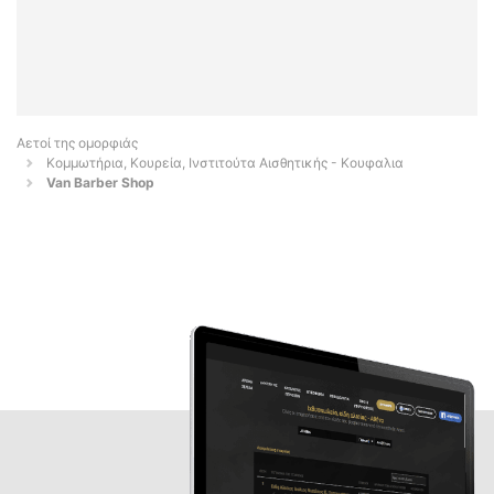
Αετοί της ομορφιάς
Κομμωτήρια, Κουρεία, Ινστιτούτα Αισθητικής - Κουφαλια
Van Barber Shop