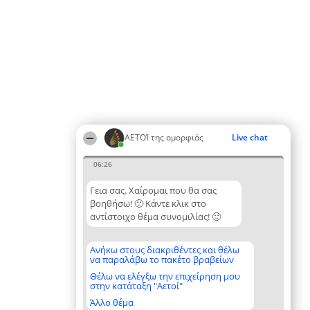
ΑΕΤΟΊ της ομορφιάς
Live chat
06:26
Γεια σας. Χαίρομαι που θα σας
βοηθήσω! 🙂 Κάντε κλικ στο
αντίστοιχο θέμα συνομιλίας! 🙂
Ανήκω στους διακριθέντες και θέλω
να παραλάβω το πακέτο βραβείων
Θέλω να ελέγξω την επιχείρηση μου
στην κατάταξη "Αετοί"
Άλλο θέμα