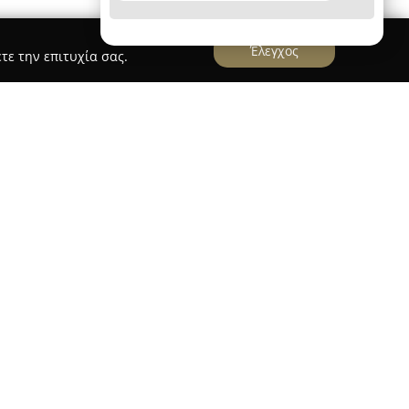
Έλεγχος
τε την επιτυχία σας.
αποτελεί έναν μοντέρνο και φιλόξενο χώρο
κεντρική τοποθέτηση στη διεύθυνση Σπυρίδη 58.
λυσίδας που συνεχίζει να αναπτύσσεται, το
ς πλέον σύγχρονες τάσεις στην περιποίηση των
ορφιάς. Στον πολυδιάστατο αυτό χώρο οι
υν χαλαρωτικές εμπειρίες μέσα από υπηρεσίες
εχνητά νύχια, αποτρίχωση, μασάζ και περιποίηση