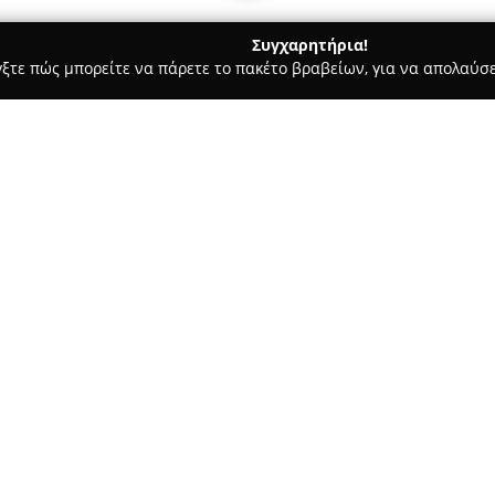
Συγχαρητήρια!
γξτε πώς μπορείτε να πάρετε το πακέτο βραβείων, για να απολαύσε
τούτα Αισθητικής - Βόλος
Love nails and more Volos
Σχετικά με την εταιρεία:
Το
Love nails and more Volos
αφιερωμένο στην ομορφιά, με 
Ως μέρος μιας ανεπτυγμένης α
κατάστημα φέρνει στο Βόλο τι
άκρων και άλλων υπηρεσιών ομ
πελάτες μπορούν να απολαύσο
όπως μανικιούρ, πεντικιούρ, τ
φρυδιών.