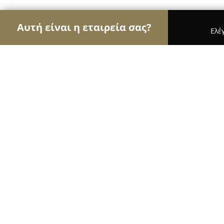
Αυτή είναι η εταιρεία σας?
Ελέ
Αετοί της ομορφιάς
Κομμωτήρια, Κουρεία, Ινστι
Love nails and more Volos
9.8
(158)
Βόλος, Σπυρίδη 58
Εμφάνιση αριθμού τηλεφώνου