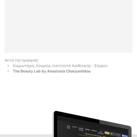
Αετοί της ομορφιάς
Κομμωτήρια, Κουρεία, Ινστιτούτα Αισθητικής - Σέρρες
Τhe Beauty Lab by Anastasia Charpantidou