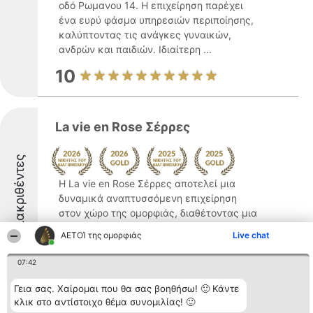
οδό Ρωμανου 14. Η επιχείρηση παρέχει
ένα ευρύ φάσμα υπηρεσιών περιποίησης,
καλύπτοντας τις ανάγκες γυναικών,
ανδρών και παιδιών. Ιδιαίτερη ...
10
La vie en Rose Σέρρες
Διακριθέντες
Η La vie en Rose Σέρρες αποτελεί μια
δυναμικά αναπτυσσόμενη επιχείρηση
στον χώρο της ομορφιάς, διαθέτοντας μια
ποικιλία υψηλής ποιότητας καλλυντικών
ΑΕΤΟΊ της ομορφιάς
Live chat
προϊόντων. Η εταιρεία ξεχωρίζει για τη
χρήση φυσικών συστατικών,
07:42
προσφέροντας αποτελεσματικές ...
Γεια σας. Χαίρομαι που θα σας βοηθήσω! 🙂 Κάντε
9.8
κλικ στο αντίστοιχο θέμα συνομιλίας! 🙂