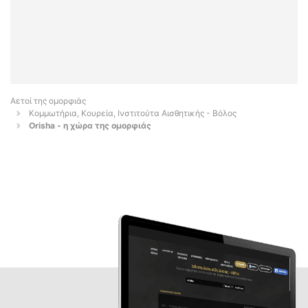
Αετοί της ομορφιάς
Κομμωτήρια, Κουρεία, Ινστιτούτα Αισθητικής - Βόλος
Orisha - η χώρα της ομορφιάς