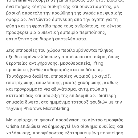
ένα πλήρες κέντρο αισθητικής και αδυνατίσματος, με
βασική αποστολή την προώθηση της υγιούς και φυσικής
ομορφιάς. Αντλώντας έμπνευση από την αγάπη για τη
φύση και τη φροντίδα προς τους ανθρώπους, το κέντρο
προσφέρει μια αυθεντική εμπειρία περιποίησης,
εστιάζοντας σε διαρκή αποτελέσματα.
Στις υπηρεσίες του χώρου περιλαμβάνονται πλήθος
εξειδικευμένων λύσεων για πρόσωπο και σώμα, όπως
θεραπείες αντιγήρανσης, μεσοθεραπεία, lifting
προσώπου, βαθύς καθαρισμός και ενυδάτωση.
Ταυτόχρονα διαθέτει υπηρεσίες νυφικού μακιγιάζ,
αποτρίχωσης, απολέπισης, μασάζ χαλάρωσης, καθώς
και προγράμματα για αδυνάτισμα, αντιμετώπιση
κυτταρίτιδας και σύσφιξη της επιδερμίδας. Ιδιαίτερη
σημασία δίνεται στο ημιμόνιμο τατουάζ φρυδιών με την
τεχνική Phibrows Microblading.
Με κυρίαρχη τη φυσική προσέγγιση, το κέντρο ομορφιάς
Orisha επιδιώκει να δημιουργεί ένα αίσθημα ευεξίας και
χαλάρωσης, προσφέροντας εξατομικευμένη περιποίηση