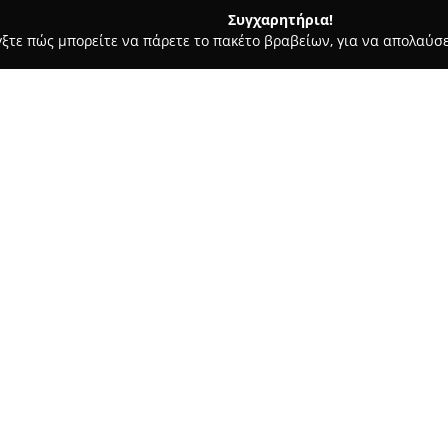
Συγχαρητήρια!
γξτε πώς μπορείτε να πάρετε το πακέτο βραβείων, για να απολαύσε
ιτούτα Αισθητικής - Μαρούσι
Marie & Claire Hair Design Studi
Σχετικά με την εταιρεία:
Το
Marie & Claire Hair Design 
φιλόξενο περιβάλλον στο Μαρο
αφιερωμένος στην ομορφιά και
εμπειρία ευεξίας. Μένοντας πισ
Δείτε περισσότερα >>
Studio διαθέτει μια ευρεία γκ
Οι υπηρεσίες καλύπτουν κουρέμ
δημιουργία βραδινών και νυφι
εξατομίκευση κάθε εμφάνισης 
Παρέχονται επίσης τεχνικές βάφ