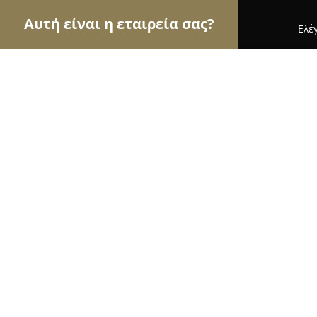
Αυτή είναι η εταιρεία σας?
Ελέ
Αετοί της ομορφιάς
Κομμωτήρια, Κουρεία, Ινστ
Marie & Claire Hair Design Studio
9.5
(187)
Μαρούσι, Athens
Εμφάνιση αριθμού τηλεφώνου