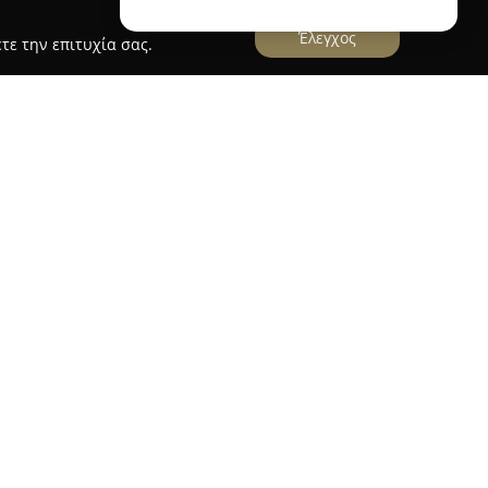
Έλεγχος
τε την επιτυχία σας.
o
Studio
, τοποθετημένο σε ένα μοντέρνο και
ύσι Αττικής, έχει καθιερωθεί ως χώρος
 την ανανέωση, όπου κάθε επίσκεψη αποτελεί
τό στις τελευταίες τάσεις της αισθητικής, το
άμα υπηρεσιών περιποίησης για μαλλιά και άκρα.
ατα για γυναίκες, άνδρες και παιδιά, καθώς και
κών χτενισμάτων, με στόχο την πλήρη
από εξειδικευμένη ομάδα επαγγελματιών.
ης, ανταύγειες, balayage, hair extensions και