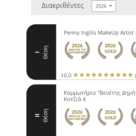
Διακριθέντες
2026
Penny Ingilis MakeUp Artist -
Θέση
I
10.0
Κομμωτήριο "Βενέτης Δημή
Κοτζιά 4
Θέση
II