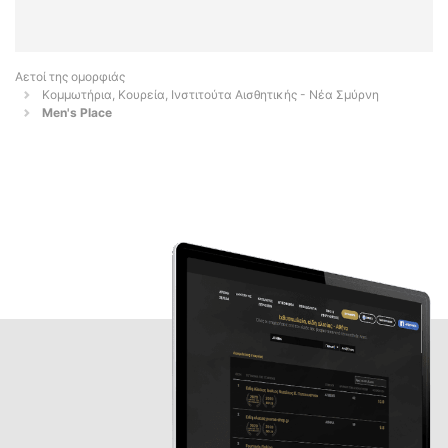
Αετοί της ομορφιάς
Κομμωτήρια, Κουρεία, Ινστιτούτα Αισθητικής - Νέα Σμύρνη
Men's Place