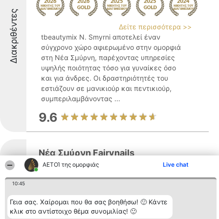
Διακριθέντες
Δείτε περισσότερα >>
tbeautymix N. Smyrni αποτελεί έναν
σύγχρονο χώρο αφιερωμένο στην ομορφιά
στη Νέα Σμύρνη, παρέχοντας υπηρεσίες
υψηλής ποιότητας τόσο για γυναίκες όσο
και για άνδρες. Οι δραστηριότητές του
εστιάζουν σε μανικιούρ και πεντικιούρ,
συμπεριλαμβάνοντας ...
9.6
Νέα Σμύρνη Fairynails
ΑΕΤΟΊ της ομορφιάς
Live chat
Διακριθέντες
10:45
Δείτε περισσότερα >>
Γεια σας. Χαίρομαι που θα σας βοηθήσω! 🙂 Κάντε
Το Νέα Σμύρνη Fairynails βρίσκεται στο
κλικ στο αντίστοιχο θέμα συνομιλίας! 🙂
επίκεντρο της περιοχής και θεωρείται από