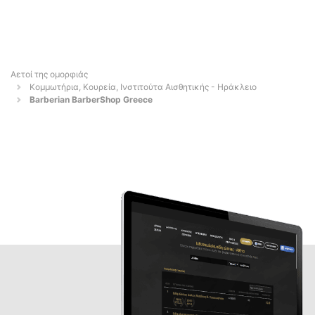
Αετοί της ομορφιάς
Κομμωτήρια, Κουρεία, Ινστιτούτα Αισθητικής - Ηράκλειο
Barberian BarberShop Greece