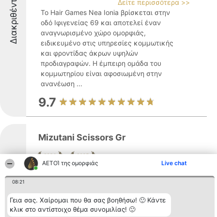
Διακριθέντες
Δείτε περισσότερα >>
Το Hair Games Nea Ionia βρίσκεται στην
οδό Ιφιγενείας 69 και αποτελεί έναν
αναγνωρισμένο χώρο ομορφιάς,
ειδικευμένο στις υπηρεσίες κομμωτικής
και φροντίδας άκρων υψηλών
προδιαγραφών. Η έμπειρη ομάδα του
κομμωτηρίου είναι αφοσιωμένη στην
ανανέωση ...
9.7
Mizutani Scissors Gr
ΑΕΤΟΊ της ομορφιάς
Live chat
Διακριθέντες
Η εταιρεία Mizutani Scissors Gr
08:21
συγκαταλέγεται ανάμεσα στους
κορυφαίους κατασκευαστές
Γεια σας. Χαίρομαι που θα σας βοηθήσω! 🙂 Κάντε
επαγγελματικών ψαλιδιών για κομμωτές,
κλικ στο αντίστοιχο θέμα συνομιλίας! 🙂