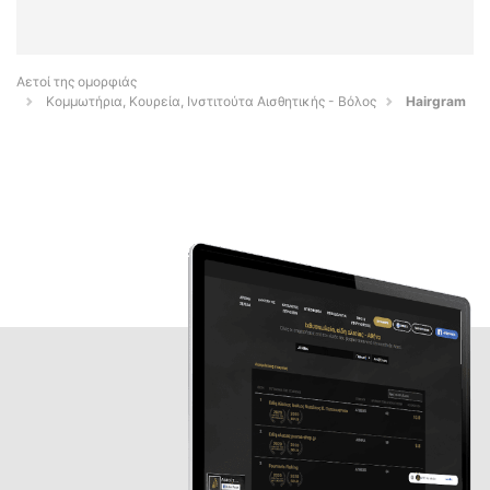
Αετοί της ομορφιάς
Κομμωτήρια, Κουρεία, Ινστιτούτα Αισθητικής - Βόλος
Hairgram