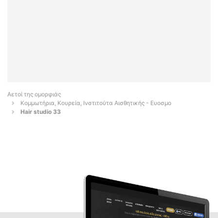
Αετοί της ομορφιάς
Κομμωτήρια, Κουρεία, Ινστιτούτα Αισθητικής - Ευοσμο
Hair studio 33