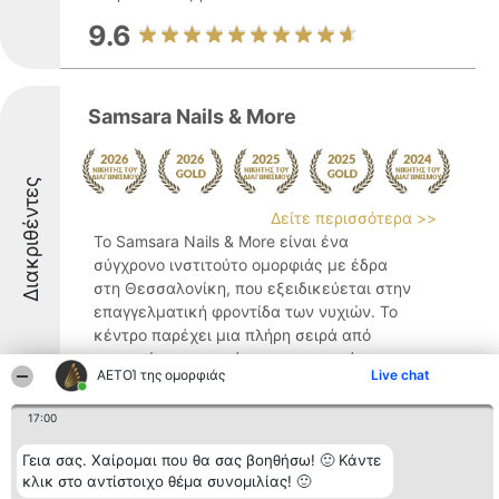
9.6
Samsara Nails & More
Διακριθέντες
Δείτε περισσότερα >>
Το Samsara Nails & More είναι ένα
σύγχρονο ινστιτούτο ομορφιάς με έδρα
στη Θεσσαλονίκη, που εξειδικεύεται στην
επαγγελματική φροντίδα των νυχιών. Το
κέντρο παρέχει μια πλήρη σειρά από
υπηρεσίες μανικιούρ και πεντικιούρ,
ΑΕΤΟΊ της ομορφιάς
Live chat
σχεδιασμένες να ικανοποιούν ...
9.6
17:00
Γεια σας. Χαίρομαι που θα σας βοηθήσω! 🙂 Κάντε
κλικ στο αντίστοιχο θέμα συνομιλίας! 🙂