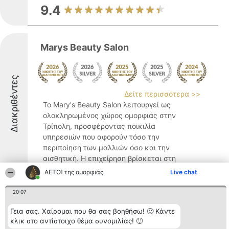
9.4
Marys Beauty Salon
Διακριθέντες
Δείτε περισσότερα >>
Το Mary's Beauty Salon λειτουργεί ως
ολοκληρωμένος χώρος ομορφιάς στην
Τρίπολη, προσφέροντας ποικιλία
υπηρεσιών που αφορούν τόσο την
περιποίηση των μαλλιών όσο και την
αισθητική. Η επιχείρηση βρίσκεται στη
διεύθυνση Νεομάρτυρος Παύλου 1 και ...
ΑΕΤΟΊ της ομορφιάς
Live chat
9.4
20:07
Γεια σας. Χαίρομαι που θα σας βοηθήσω! 🙂 Κάντε
κλικ στο αντίστοιχο θέμα συνομιλίας! 🙂
Amazing Hair Venia