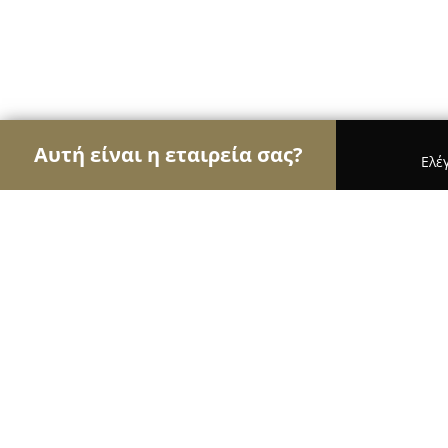
Αυτή είναι η εταιρεία σας?
Ελέ
Αετοί της ομορφιάς
Κομμωτήρια, Κουρεία, Ινστι
Hair trendy Dimitra