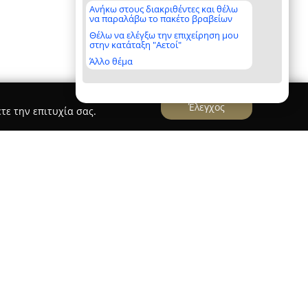
Ανήκω στους διακριθέντες και θέλω
να παραλάβω το πακέτο βραβείων
Θέλω να ελέγξω την επιχείρηση μου
στην κατάταξη "Αετοί"
Άλλο θέμα
Έλεγχος
τε την επιτυχία σας.
mitra
στην Τρίπολη χαρακτηρίζεται ως ένας
 στην περιποίηση και την ανάδειξη της
ιασμός του διακρίνεται για την προσοχή στη
να περιβάλλον στο οποίο συνυπάρχουν η υψηλή