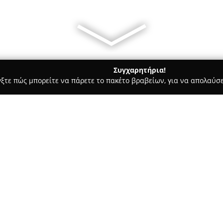
Συγχαρητήρια!
γξτε πώς μπορείτε να πάρετε το πακέτο βραβείων, για να απολαύσε
τούτα Αισθητικής - Τρίπολη
Hair trendy Dimitra
Σχετικά με την εταιρεία:
Το κομμωτήριο
Hair trendy Di
σύγχρονος χώρος που εστιάζει
ομορφιάς των μαλλιών. Ο σχεδ
λεπτομέρεια, προσφέροντας έ
Δείτε περισσότερα >>