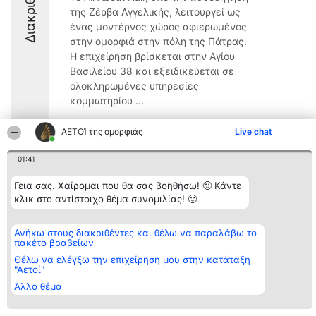
Διακριθέντες
της Ζέρβα Αγγελικής, λειτουργεί ως
ένας μοντέρνος χώρος αφιερωμένος
στην ομορφιά στην πόλη της Πάτρας.
Η επιχείρηση βρίσκεται στην Αγίου
Βασιλείου 38 και εξειδικεύεται σε
ολοκληρωμένες υπηρεσίες
κομμωτηρίου ...
ΑΕΤΟΊ της ομορφιάς
Live chat
01:41
Διοργανωτής της
Κατάταξη
Επικοινωνία
Γεια σας. Χαίρομαι που θα σας βοηθήσω! 🙂 Κάντε
κατάταξης
Διακριθέντες
Επικοινωνία
BEAUTIFUL COMPANY
κλικ στο αντίστοιχο θέμα συνομιλίας! 🙂
Λίστα όλων
Μονοπρόσωπη ΙΚΕ
των
ΤΗΛ. ΕΠΙΚΟΙΝΩΝΙΑΣ:
διακριθέντων
2104128019
Μεθοδολογία
Ανήκω στους διακριθέντες και θέλω να παραλάβω το
email:
Όροι &
πακέτο βραβείων
aetoi@beautifulcompany.co
προϋποθέσεις
Θέλω να ελέγξω την επιχείρηση μου στην κατάταξη
ΠΟΛΙΤΙΚΗ
"Αετοί"
ΑΠΟΡΡΗΤΟΥ
Άλλο θέμα