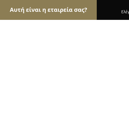
Αυτή είναι η εταιρεία σας?
Ελέ
Αετοί της ομορφιάς
Κομμωτήρια, Κουρεία, Ινστ
Idol hairdesign
9.5
(85)
Πατρα, Patras
Εμφάνιση αριθμού τηλεφώνου