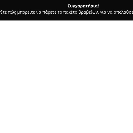
Συγχαρητήρια!
γξτε πώς μπορείτε να πάρετε το πακέτο βραβείων, για να απολαύσε
ιτούτα Αισθητικής - Πατρα
Idol hairdesign
Σχετικά με την εταιρεία:
Το
Idol hairdesign
βρίσκεται σ
όροφο, και λειτουργεί ως ολο
έμφαση στην περιποίηση μαλλι
που απευθύνονται σε όσους ε
Δείτε περισσότερα >>
βαφές, ανταύγειες, μπαλαγιάζ 
εξειδικευμένες θεραπείες για 
συμπεριλαμβανομένης της Braz
προϊόντων των οίκων Mounir, M
Στο φάσμα των υπηρεσιών περ