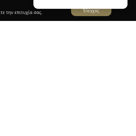
Έλεγχος
τε την επιτυχία σας.
την Πάτρα, στην οδό Κορίνθου 313, στον τρίτο
κληρωμένος χώρος αφιερωμένος στην ομορφιά με
ών και άκρων. Προσφέρει ποικιλία υπηρεσιών
πιθυμούν ανανέωση και στυλ, όπως κουρέματα,
και περμανάντ. Επίσης, παρέχονται
την αναδόμηση της τρίχας,
ilian Keratin, με τη χρήση επαγγελματικών
ilkshake και Paul Mitchell.
ιλαμβάνονται επίσης νυφικά και βραδινά