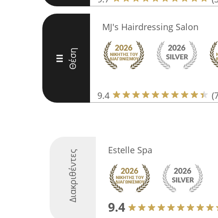
MJ's Hairdressing Salon
Θέση
III
9.4
(
Estelle Spa
Διακριθέντες
9.4