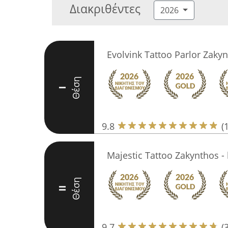
Διακριθέντες
2026
Evolvink Tattoo Parlor Zaky
Θέση
I
9.8
(
Majestic Tattoo Zakynthos - 
Θέση
II
9.7
(