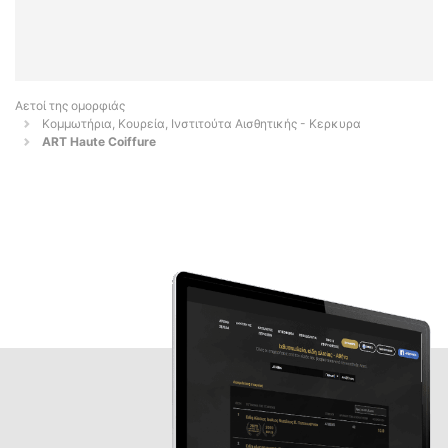
Αετοί της ομορφιάς
Κομμωτήρια, Κουρεία, Ινστιτούτα Αισθητικής - Κερκυρα
ART Haute Coiffure