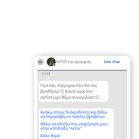
ΑΕΤΟΊ της ομορφιάς
Live chat
01:59
Γεια σας. Χαίρομαι που θα σας
βοηθήσω! 🙂 Κάντε κλικ στο
αντίστοιχο θέμα συνομιλίας! 🙂
Ανήκω στους διακριθέντες και θέλω
να παραλάβω το πακέτο βραβείων
Θέλω να ελέγξω την επιχείρηση μου
στην κατάταξη "Αετοί"
Άλλο θέμα