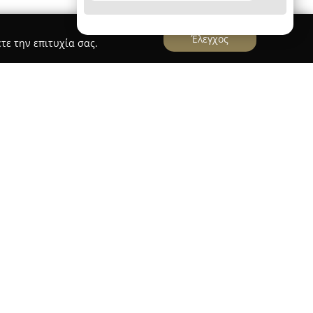
Έλεγχος
τε την επιτυχία σας.
α, που βρίσκεται στην οδό Αναγνωστοπούλου
νο χώρο στον τομέα της ομορφιάς. Με παρουσία
νει μέχρι τη Μύκονο, έχει καθιερωθεί ως σημείο
τικές υπηρεσίες. Ο Νάσος Κατσιαδράμης,
ρακτηρίζεται ως ένα από τα κορυφαία «χρυσά»
επιμεληθεί εμφανίσεις διασήμων στην Ελλάδα και
sort στηρίζεται στην εξατομικευμένη προσέγγιση