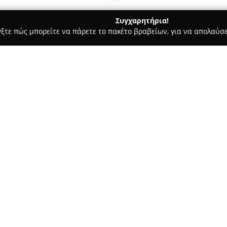
Συγχαρητήρια!
γξτε πώς μπορείτε να πάρετε το πακέτο βραβείων, για να απολαύσε
ιτούτα Αισθητικής - Αθήνα
Nassos Hairesort Athens
Σχετικά με την εταιρεία:
Το
Nassos Hairesort
στην Αθήν
37, αποτελεί έναν ολοκληρωμέ
πολλών ετών και φήμη που φτά
αναφοράς για ποιοτικές αισθη
Δείτε περισσότερα >>
αναγνωρισμένος κομμωτής, χα
ψαλίδια στον χώρο, ενώ έχει 
στο εξωτερικό.
Η φιλοσοφία στο Nassos Haire