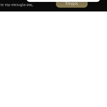
Έλεγχος
τε την επιτυχία σας.
τορικό κέντρο του Κολωνού, λειτουργεί το
Mr
είο που ειδικεύεται στην ανδρική περιποίηση.
ηρεσίες υψηλής ποιότητας, παντρεύοντας τις
σύγχρονες τάσεις. Η πελατεία του απευθύνεται
κληρωμένες προτάσεις περιποίησης, όπως
 με φαλτσέτα, καθώς και εξειδικευμένες
ρόσωπο, μεταξύ των οποίων ξεχωρίζει η μαύρη
κτηρίζεται από φιλόξενο και χαλαρωτικό
αζωογόνηση. Η ομάδα διακρίνεται για τον