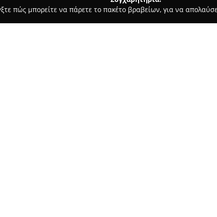
γξτε πώς μπορείτε να πάρετε το πακέτο βραβείων, για να απολαύσε
ιτούτα Αισθητικής - Αθήνα
Mr.Lenorman
Σχετικά με την εταιρεία:
Στην οδό Λένορμαν 216, στο ισ
Lenorman
, ένα σύγχρονο κουρ
Ιδρυμένο το 2018, παρέχει υπ
παραδοσιακές τεχνικές με τις 
Δείτε περισσότερα >>
σε άνδρες που αναζητούν ολο
κούρεμα, παραδοσιακό ξύρισμα
φροντίδες για γενειάδα και π
μάσκα για βαθύ καθαρισμό.
Ο χώρος του Mr Lenorman χαρα
περιβάλλον, κατάλληλο για αν