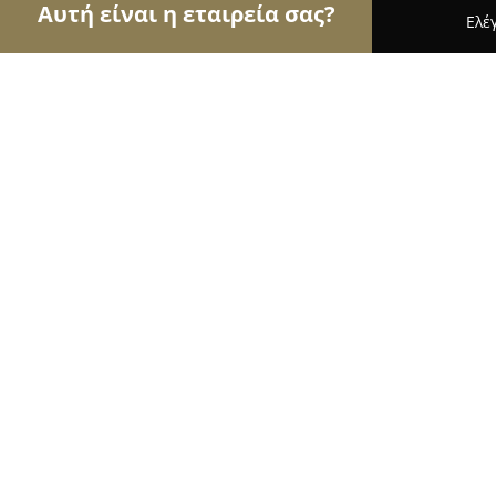
Αυτή είναι η εταιρεία σας?
Ελέ
Αετοί της ομορφιάς
Κομμωτήρια, Κουρεία, Ινστ
Mr.Lenorman
9.6
(494)
Αθήνα, Lenorman 216
Εμφάνιση αριθμού τηλεφώνου