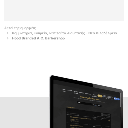
Αετοί της ομορφιάς
Κομμωτήρια, Κουρεία, Ινστιτούτα Αισθητικής - Νέα Φιλαδέλφεια
Hood Branded A.C. Barbershop