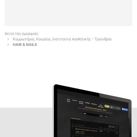
Αετοί της ομορφιάς
Κομμωτήρια, Κουρεία, Ινστιτούτα Αισθητικής - Τριανδρία
HAIR & NAILS