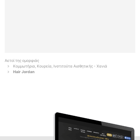
Αετοί της ομορφιάς
Κομμωτήρια, Κουρεία, Ινστιτούτα Αισθητικής - Χανιά
Hair Jordan