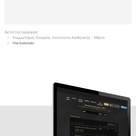
Αετοί της ομορφιάς
Κομμωτήρια, Κουρεία, Ινστιτούτα Αισθητικής - Αθήνα
Hw.kolonaki