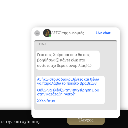
ΑΕΤΟΊ της ομορφιάς
Live chat
11:23
Γεια σας. Χαίρομαι που θα σας
βοηθήσω! 🙂 Κάντε κλικ στο
αντίστοιχο θέμα συνομιλίας! 🙂
Ανήκω στους διακριθέντες και θέλω
να παραλάβω το πακέτο βραβείων
Θέλω να ελέγξω την επιχείρηση μου
στην κατάταξη "Αετοί"
Άλλο θέμα
Έλεγχος
τε την επιτυχία σας.