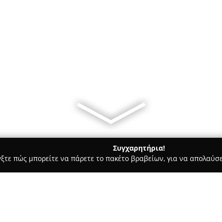
Συγχαρητήρια!
γξτε πώς μπορείτε να πάρετε το πακέτο βραβείων, για να απολαύσε
τούτα Αισθητικής - Χαλκιδα
Giannis Tzanis color expert