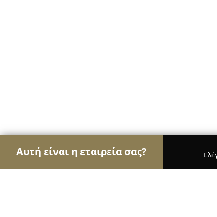
Αυτή είναι η εταιρεία σας?
Ελέ
Αετοί της ομορφιάς
Κομμωτήρια, Κουρεία, Ινστι