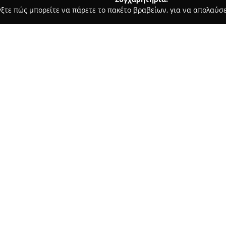
γξτε πώς μπορείτε να πάρετε το πακέτο βραβείων, για να απολαύσε
ιτούτα Αισθητικής - Αθήνα
George's Hair Salon
Σχετικά με την εταιρεία:
Το
George's Hair Salon
είναι έ
Απόλλωνος 36, στο κέντρο της
προορισμό για περιποίηση μαλλ
επιχείρηση προσφέρει μια ευ
Δείτε περισσότερα >>
γυναικείων κουρεμάτων, βαφών
θεραπειών που συμβάλλουν στη
επίσης βραδινά χτενίσματα για
διάφορες τεχνικές όπως το όμπ
Δίνοντας έμφαση στην ποιότητ
George's Hair Salon επιδιώκει 