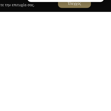
Έλεγχος
τε την επιτυχία σας.
να σύγχρονο κομμωτήριο που βρίσκεται στην οδό
 Πλάκας στην Αθήνα, αποτελώντας έναν
ιών τόσο για γυναίκες όσο και για άνδρες. Η
ρεία σειρά υπηρεσιών, συμπεριλαμβανομένων
 μαλλιών, μπαλαγιάζ και εξειδικευμένων
ν υγεία και τη λάμψη των μαλλιών. Διατίθενται
 ειδικές περιστάσεις, μόνιμη ισιωτική καθώς και
ρε.
α των υπηρεσιών και στην εξυπηρέτηση, το
να δημιουργεί μια θετική εμπειρία για κάθε