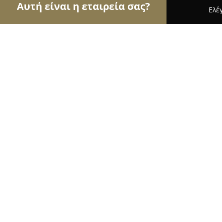
Αυτή είναι η εταιρεία σας?
Ελέ
Αετοί της ομορφιάς
Κομμωτήρια, Κουρεία, Ινστ
George's Hair Salon
9.4
(149)
Αθήνα, Athens
Εμφάνιση αριθμού τηλεφώνου