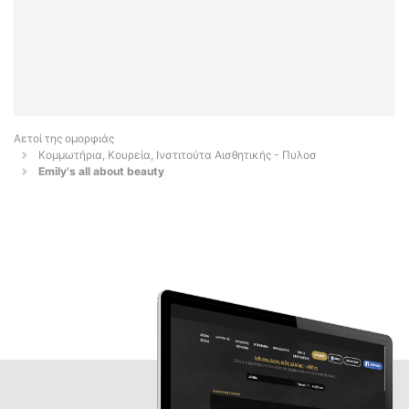
Αετοί της ομορφιάς
Κομμωτήρια, Κουρεία, Ινστιτούτα Αισθητικής - Πυλοσ
Emily's all about beauty