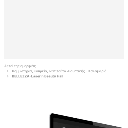
Αετοί της ομορφιάς
Κομμωτήρια, Κουρεία, Ινστιτούτα Αισθητικής - Καλαμαριά
BELLEZZA-Laser n Beauty Hall